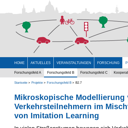
HOME
AKTUELLES
VERANSTALTUNGEN
FORSCHUNG
P
Forschungsfeld A
Forschungsfeld B
Forschungsfeld C
Kooperat
Startseite
Projekte
Forschungsfeld B
B2.7
Mikroskopische Modellierung
Verkehrsteilnehmern im Mischv
von Imitation Learning